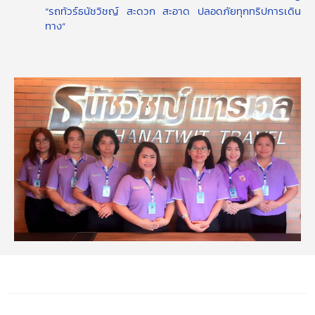
“รถทัวร์ธนัชวิชญ์ สะดวก สะอาด ปลอดภัยทุกทริปการเดิน
ทาง“