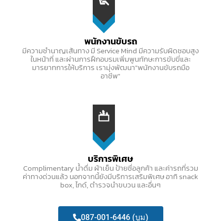
พนักงานขับรถ​
มีความชำนาญเส้นทาง มี Service Mind มีความรับผิดชอบสูง
ในหน้าที่ และผ่านการฝึกอบรมเพิ่มพูนทักษะการขับขี่และ
มารยาทการให้บริการ เรามุ่งพัฒนา"พนักงานขับรถมือ
อาชีพ"
บริการพิเศษ​
Complimentary น้ำดื่ม ผ้าเย็น ป้ายชื่อลูกค้า และค่ารถที่รวม
ค่าทางด่วนแล้ว นอกจากนี้ยังมีบริการเสริมพิเศษ อาทิ snack
box, ไกด์, ตำรวจนำขบวน และอื่นๆ
087-001-6446 (บูม)