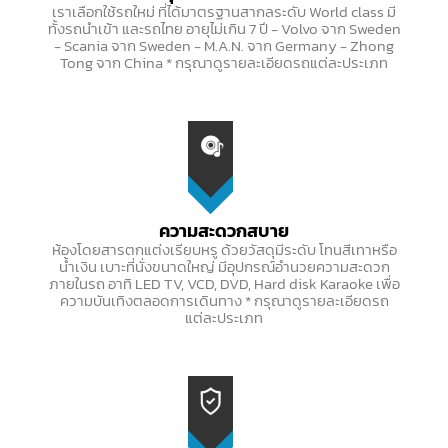
เราเลือกใช้รถใหม่ ที่ได้มาตรฐานสากลระดับ World class มี
ทั้งรถนำเข้า และรถไทย อายุไม่เกิน 7 ปี - Volvo จาก Sweden
- Scania จาก Sweden - M.A.N. จาก Germany - Zhong
Tong จาก China * กรุณาดูรายละเอียดรถแต่ละประเภท
ความสะดวกสบาย
ห้องโดยสารตกแต่งเรียบหรู ด้วยวัสดุมีระดับ โทนสีเทาหรือ
น้ำเงิน เบาะที่นั่งขนาดใหญ่ มีอุปกรณ์อำนวยความสะดวก
ภายในรถ อาทิ LED TV, VCD, DVD, Hard disk Karaoke เพื่อ
ความบันเทิงตลอดการเดินทาง * กรุณาดูรายละเอียดรถ
แต่ละประเภท