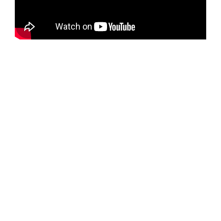
ติดต่อเรา
คุณสามารถติดต่อเราได้หลากหลายช่องทาง
Hotline / สายด่วน
087-001-6446 (บูม)
092-664-5885 (บิว)
092-349-9494 (เมย์)