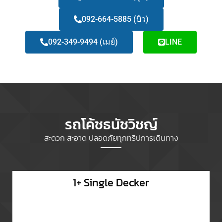
092-664-5885 (บิว)
092-349-9494 (เมย์)
LINE
รถโค้ชธนัชวิชญ์
สะดวก สะอาด ปลอดภัยทุกทริปการเดินทาง
1+ Single Decker