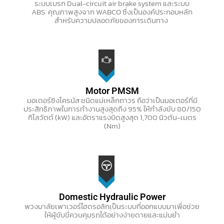
ระบบเบรก Dual-circuit air brake system และระบบ
ABS
คุณภาพสูง
จาก WABCO
ซึ่งเป็นองค์ประกอบหลัก
สำหรับความปลอดภัยของการเดินทาง
Motor PMSM
มอเตอร์ซิงโครนัส ชนิดแม่เหล็กถาวร ถือว่าเป็นมอเตอร์ที่มี
ประสิทธิภาพในการทำงานสูงสุดถึง 95% ให้กำลังขับ 80/150
กิโลวัตต์ (kW) และอัตราแรงบิดสูงสุด 1,700 นิวตัน-เมตร
(Nm)
Domestic Hydraulic Power
พวงมาลัยเพาเวอร์ไฮดรอลิกเป็นระบบที่ออกแบบมาเพื่อช่วย
ให้ผู้ขับขี่ควบคุมรถได้อย่างง่ายดายและแม่นยำ