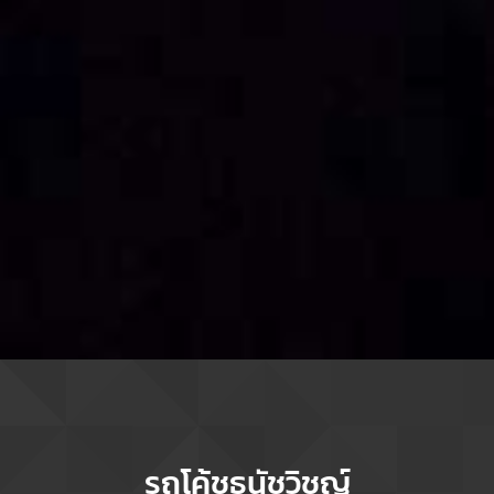
รถโค้ชธนัชวิชญ์