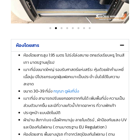
ห้องโดยสาร​
ห้องโดยสารสูง 1.95 เมตร โปร่งโล่งสบาย ตกแต่งเรียบหรู โทนสี
เทา มาตรฐานยุโรป
เบาะที่นั่งขนาดใหญ่ รองรับศาสตร์แห่งสรีระ หุ้มด้วยผ้ากำมะหยี่
เนื้อนุ่ม มีโปรแกรมดูดฝุ่นฟอกเบาะเป็นประจำ มั่นใจได้ในความ
สะอาด
ขนาด 30-39 ที่นั่ง
กรุณา ดูผังที่นั่ง
เบาะที่นั่ง สามารถปรับแยกออกจากกันได้ เพิ่มพื้นที่นั่ง ความเป็น
ส่วนตัวมากขึ้น และมีที่วางแก้วน้ำ/ถาดอาหาร ที่วางพักเท้า
ประตูหน้า แบบอัตโนมัติ
ผ้าม่าน สีเทา/เบจ เนื้อผ้าหนานุ่ม ลายโมเดิรน์ , ผ้าป้องกันแสง UV
และป้องกันไฟลาม ( ตามมาตรฐาน EU Regulation )
ห้องโดยสาร พื้นยางปูรถ ทำจากวัสดุป้องกันไฟลาม ( ตาม