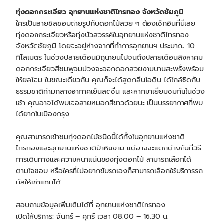
ทุ่งดอกกระเจียว อุทยานแห่งชาติไทรทอง จังหวัดชัยภูมิ
ใครเป็นสายชิลชอบถ่ายรูปกับดอกไม้สวย ๆ ต้องเช็กอินที่นี่เลย
ทุ่งดอกกระเจียวหรือทุ่งบัวสวรรค์ในอุทยานแห่งชาติไทรทอง
จังหวัดชัยภูมิ โดยจะอยู่ห่างจากที่ทำการอุทยานฯ ประมาณ 10
กิโลเมตร ในช่วงปลายเดือนมิถุนายนไปจนถึงปลายเดือนสิงหาคม
ดอกกระเจียวสีชมพูอมม่วงจะออกดอกสวยงามบานสะพรั่งพร้อม
ให้ยลโฉม ในขณะเดียวกัน คุณก็จะได้สูดกลิ่นไอดิน ได้ใกล้ชิดกับ
ธรรมชาติท่ามกลางอากาศเย็นสดชื่น และหากมาเยี่ยมชมกันในช่วง
เช้า คุณอาจได้พบเจอสายหมอกสีขาวด้วยนะ เป็นบรรยากาศที่พบ
ได้ยากในเมืองกรุง
คุณสามารถเข้าชมทุ่งดอกไม้ชนิดนี้ได้ทั้งในอุทยานแห่งชาติ
ไทรทองและอุทยานแห่งชาติป่าหินงาม แต่อาจจะแตกต่างกันที่วิธี
การเดินทางและความหนาแน่นของทุ่งดอกไม้ สามารถเลือกได้
ตามใจชอบ หรือใครที่ไม่อยากขับรถเองก็สามารถเลือกใช้บริการ
รถ
บัสให้เช่า
แทนได้
สอบถามข้อมูลเพิ่มเติมได้ที่ อุทยานแห่งชาติไทรทอง
เปิดให้บริการ: จันทร์ – ศุกร์ เวลา 08.00 – 16.30 น.