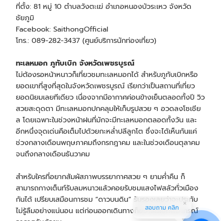
ที่ตั้ง: 81 หมู่ 10 ตำบลวังตะเฆ่ อำเภอหนองบัวระเหว จังหวัด
ชัยภูมิ
Facebook: SaithongOfficial
โทร.: 089-282-3437 (ศูนย์บริการนักท่องเที่ยว)
ทะเลหมอก ภูทับเบิก จังหวัดเพชรบูรณ์
ไม่ต้องรอหน้าหนาวก็เที่ยวชมทะเลหมอกได้ สำหรับภูทับเบิกหรือ
ยอดเขาที่สูงที่สุดในจังหวัดเพชรบูรณ์ เรียกว่าเป็นสถานที่เที่ยว
ยอดนิยมเลยทีเดียว เนื่องจากมีอากาศค่อนข้างเย็นตลอดทั้งปี วิว
สวยสะดุดตา มีทะเลหมอกปกคลุมให้เก็บรูปสวย ๆ อวดลงโซเชีย
ล โดยเฉพาะในช่วงหน้าฝนที่มักจะมีทะเลหมอกตลอดทั้งวัน และ
อีกหนึ่งจุดเด่นคือเต็มไปด้วยกะหล่ำปลีลูกโต ซึ่งจะได้เห็นกันแค่
ช่วงกลางเดือนพฤษภาคมถึงกรกฎาคม และในช่วงเดือนตุลาคม
จนถึงกลางเดือนธันวาคม
สำหรับใครที่อยากสัมผัสภาพบรรยากาศสวย ๆ ยามค่ำคืน ก็
สามารถกางเต็นท์รับลมหนาวแล้วคอยรับชมแสงไฟสลัวทั่วเมือง
กันได้ เปรียบเสมือนการชม “ดาวบนดิน” รับรองเลยว่าจะประทับ
สอบถาม คลิก
ไม่รู้ลืมอย่างแน่นอน แต่ก่อนออกเดินทางก็อย่าลืมเช็กพยากรณ์