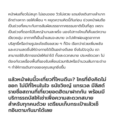
หน้าฝนเที่ยวไม่สนุก ไม่เอนจอย วิวไม่สวย แถมยังเดินทางลำบาก
อีกต่างหาก ขอให้เพื่อน ๆ หยุดความคิดนี้กันก่อน ช่วงหน้าฝนถือ
เป็นช่วงที่เหมาะกับการสัมผัสบรรยากาศธรรมชาติเป็นที่สุด เพราะ
เป็นช่วงที่ดอกไม้ใบหญ้าบานสะพรั่ง มองไปทางไหนก็เห็นแต่ความ
เขียวชอุ่ม อากาศก็เย็นฉ่ำแสนจะสบาย จะไปพักผ่อนสูดอากาศ
บริสุทธิ์หรือถ่ายรูปลงโซเชียลสวย ๆ ก็ปัง เรียกว่าช่วยเพิ่มพลัง
และความสดชื่นให้ร่างกายได้เป็นอย่างดีเลย ยิ่งในปัจจุบัน เรา
สามารถใช้บริการ
รถบัสให้เช่า
ได้ ทั้งสะดวกสบาย ประหยัดเวลา ไม่
ต้องกังวลเรื่องพื้นที่รองรับเพื่อนร่วมทริปหรือจำนวนสัมภาระต่าง
ๆ ทำให้การเดินทางของคุณสนุกยิ่งขึ้น
แล้วหน้าฝนนี้จะเที่ยวที่ไหนดีนะ? ใครที่ยังคิดไม่
ออก ไม่มีที่ไหนในใจ ธนัชวิชญ์ แทรเวล มีลิสต์
รายชื่อสถานที่เที่ยวยอดฮิตมาฝากกัน พร้อมมี
บริการ
รถบัสให้เช่า
เพื่อความสะดวกสบาย
สำหรับทุกคนด้วย เตรียมเก็บกระเป๋าแล้วเช็
กอินตามกันมาได้เลย