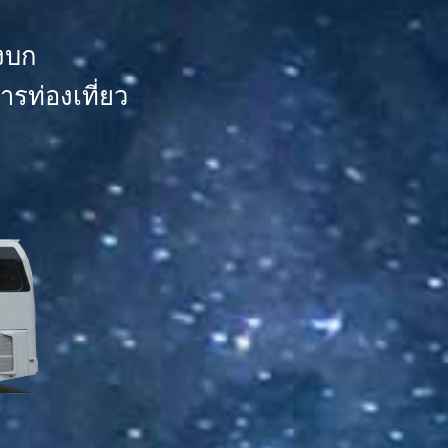
งบก
รท่องเที่ยว