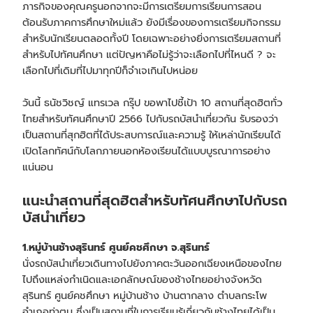
ภารกิจของคุณครูนอกจากจะมีการเตรียมการเรียนการสอน
ต้อนรับภาคการศึกษาใหม่แล้ว ยังมีเรื่องของการเตรียมกิจกรรม
สำหรับนักเรียนตลอดทั้งปี โดยเฉพาะอย่างยิ่งการเตรียมสถานที่
สำหรับไปทัศนศึกษา แต่ปัญหาคือไม่รู้ว่าจะเลือกไปที่ไหนดี ? จะ
เลือกไปที่เดิมที่ไปมาทุกปีก็จำเจเกินไปหน่อย
วันนี้ ธนัชวิชญ์ แทรเวล กรุ๊ป ขอพาไปชี้เป้า 10 สถานที่สุดฮิตทั่ว
ไทยสำหรับทัศนศึกษาปี 2566 ไปกับ
รถบัสนำเที่ยว
กัน รับรองว่า
เป็นสถานที่สุกฮิตที่ได้ประสบการณ์และความรู้ ให้เหล่านักเรียนได้
เปิดโลกทัศน์กับโลกภายนอกห้องเรียนได้แบบบูรณาการอย่าง
แน่นอน
แนะนำสถานที่สุดฮิตสำหรับทัศนศึกษาไปกับ
รถ
บัสนำเที่ยว
1.หมู่บ้านช้างสุรินทร์ ศูนย์คชศึกษา จ.สุรินทร์
นั่ง
รถบัสนำเที่ยว
เดินทางไปยังภาคตะวันออกเฉียงเหนือของไทย
ไปถึงแหล่งกำเนิดและเอกลักษณ์ของช้างไทยอย่างจังหวัด
สุรินทร์ ศูนย์คชศึกษา หมู่บ้านช้าง บ้านตากลาง ตำบลกระโพ
อำเภอท่าตูม ซึ่งเป็นสถานที่ในการเรียนรู้เกี่ยวกับช้างไทยได้เป็น