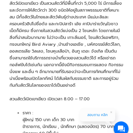
สัตว์เปิดเขาเขียว เป็นสวนสัตว์ที่มีพื้นที่กว่า 5,000 ไร่ มีการเลี้ยง
และจัดการให้สัตว์กว่า 300 ชนิดให้อยู่ในสภาพธรรมชาติที่เหมาะ
สม มีทั้งสัตว์ในไทยและสัตว์พันธ์ุต่างประเทศ มีแม่มะลิและ
ครอบครัวฮิปโปชื่อดัง และกะปิปลาร้า เอ้ย คาปิบาร่าขวัญใจชาว
เน็ตก็มีครบ ซึ่งภายในสวนสัตว์แบ่งเป็น 2 โซนหลัก โดยภายในมี
สิ่งที่น่าสนใจมากมาย ไม่ว่าจะเป็น เกาะลีเมอร์, โซนสัตว์แอฟริกา,
กรงนกใหญ่ Bird Aviary ,บ้านช้างเอเชีย , มหัศจรรย์สัตว์โลก,
ออสเตรเลีย วิลเลจ, โซนหุบเสือป่า, อินทู เดอะ จังเกิล เป็นต้น
ซึ่งสามารถใช้บริการรถรางนำเที่ยวของสวนสัตว์ได้ หรือเช่ารถ
กอล์ฟขับได้เช่นกัน นอกจากนี้ยังมีกิจกรรมชมการแสดง กิจกรรม
นั่งแพ และอื่น ๆ อีกมากมายที่รับรองว่าจะเป็นการทัศนศึกษาที่ไม่
น่าเบื่อพร้อมเปิดโลกทัศน์ ได้สัมผัสกับธรรมชาติ และการอยู่ร่วม
กันกับสัตว์ในโลกของเราได้เป็นอย่างดี
สวนสัตว์เปิดเขาเขียว เปิดเวลา 8.00 – 17.00
ราคา :
สอบถาม คลิก
ผู้ใหญ่ 150 บาท เด็ก 30 บาท
ข้าราชการ, นักเรียน , นักศึกษา (แสดงบัตร) 70 บาท