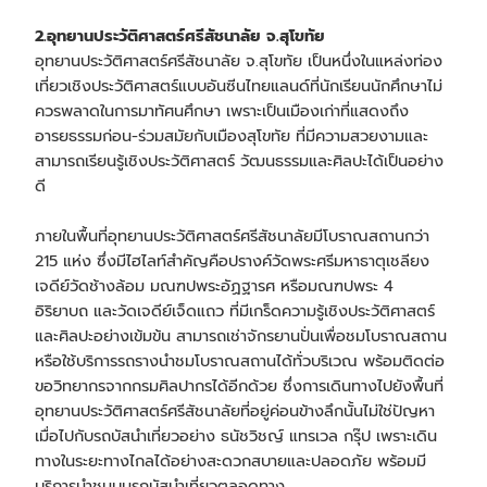
2.อุทยานประวัติศาสตร์ศรีสัชนาลัย จ.สุโขทัย
อุทยานประวัติศาสตร์ศรีสัชนาลัย จ.สุโขทัย เป็นหนึ่งในแหล่งท่อง
เที่ยวเชิงประวัติศาสตร์แบบอันซีนไทยแลนด์ที่นักเรียนนักศึกษาไม่
ควรพลาดในการมาทัศนศึกษา เพราะเป็นเมืองเก่าที่แสดงถึง
อารยธรรมก่อน-ร่วมสมัยกับเมืองสุโขทัย ที่มีความสวยงามและ
สามารถเรียนรู้เชิงประวัติศาสตร์ วัฒนธรรมและศิลปะได้เป็นอย่าง
ดี
ภายในพื้นที่อุทยานประวัติศาสตร์ศรีสัชนาลัยมีโบราณสถานกว่า
215 แห่ง ซึ่งมีไฮไลท์สำคัญคือปรางค์วัดพระศรีมหาธาตุเชลียง
เจดีย์วัดช้างล้อม มณฑปพระอัฏฐารศ หรือมณฑปพระ 4
อิริยาบถ และวัดเจดีย์เจ็ดแถว ที่มีเกร็ดความรู้เชิงประวัติศาสตร์
และศิลปะอย่างเข้มข้น สามารถเช่าจักรยานปั่นเพื่อชมโบราณสถาน
หรือใช้บริการรถรางนำชมโบราณสถานได้ทั่วบริเวณ พร้อมติดต่อ
ขอวิทยากรจากกรมศิลปากรได้อีกด้วย ซึ่งการเดินทางไปยังพื้นที่
อุทยานประวัติศาสตร์ศรีสัชนาลัยที่อยู่ค่อนข้างลึกนั้นไม่ใช่ปัญหา
เมื่อไปกับ
รถบัสนำเที่ยว
อย่าง ธนัชวิชญ์ แทรเวล กรุ๊ป เพราะเดิน
ทางในระยะทางไกลได้อย่างสะดวกสบายและปลอดภัย พร้อมมี
บริการนำชมบนรถบัสนำเที่ยวตลอดทาง