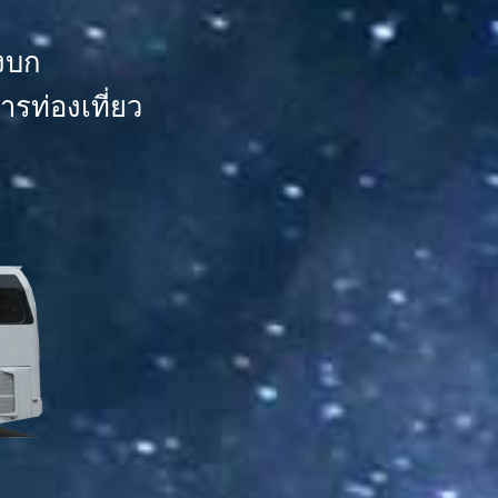
งบก
รท่องเที่ยว