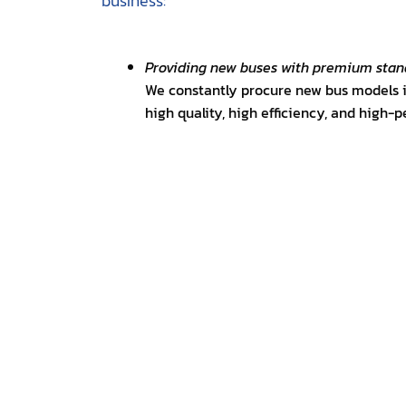
business:
Providing new buses with premium stan
We constantly procure new bus models 
high quality, high efficiency, and high-
Wholeheartedly taking care of you with
We aim to constantly improve our staff’s
the best to every customer.
Punctual, honest, and trustworthy
All staff are responsible and punctual. I
on the bus, you can rest assured that it 
staff and returned to you promptly.