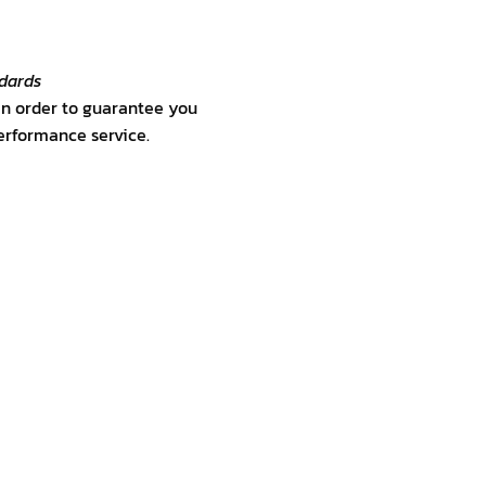
dards
in order to guarantee you
performance service.
 service minded staff
 service quality to provide
f you forget your belongings
will be looked after by our