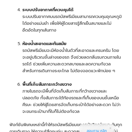
ระบบปรับอากาศที่ควบคุมได้
ระบบปรับอากาศบนรถบัสพรีเมียมสามารถควบคุมอุณหภูมิ
ได้อย่างแม่นยำ เพื่อให้ผู้โดยสารรู้สึกเย็นสบายและไม่
อึดอัดในทุกเส้นทาง
ห้องน้ำสะอาดและทันสมัย
รถบัสพรีเมียมจะมีห้องน้ำในตัวที่สะอาดและครบครัน โดย
จะอยู่บริเวณชั้นล่างของรถ จึงช่วยลดกลิ่นรบกวนภายใน
รถได้ ช่วยเพิ่มความสะดวกสบายและลดความกังวล
สำหรับการเดินทางระยะไกล ไม่ต้องจอดแวะพักบ่อย ๆ
พื้นที่เก็บสัมภาระกว้างขวาง
ภายในรถจะมีพื้นที่จัดเก็บสัมภาระที่กว้างขวางและ
ปลอดภัย ทั้งสัมภาระใต้ท้องรถและที่เก็บของบนชั้นเหนือ
ศีรษะ ช่วยให้ผู้โดยสารจัดเก็บกระเป๋าได้อย่างสะดวก ไม่ว่า
จะขนกระเป๋ามากี่ใบก็ไม่ต้องกังวล
ฟังก์ชันพิเศษเหล่านี้ทำให้รถบัสพรีเมียมของธนัชวิชญ์เหมาะกับทุก
สอบถาม คลิก
การเดินทาง ให้ความรู้สึกอบอุ่น สะดวกสบาย และเพลิดเพลินไม่