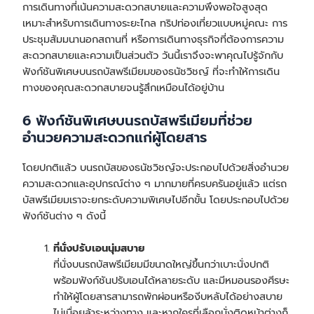
การเดินทางที่เน้นความสะดวกสบายและความพึงพอใจสูงสุด
เหมาะสำหรับการเดินทางระยะไกล ทริปท่องเที่ยวแบบหมู่คณะ การ
ประชุมสัมมนานอกสถานที่ หรือการเดินทางธุรกิจที่ต้องการความ
สะดวกสบายและความเป็นส่วนตัว วันนี้เราจึงจะพาคุณไปรู้จักกับ
ฟังก์ชันพิเศษบนรถบัสพรีเมียมของธนัชวิชญ์ ที่จะทำให้การเดิน
ทางของคุณสะดวกสบายจนรู้สึกเหมือนได้อยู่บ้าน
6 ฟังก์ชันพิเศษบนรถบัสพรีเมียมที่ช่วย
อำนวยความสะดวกแก่ผู้โดยสาร
โดยปกติแล้ว บนรถบัสของธนัชวิชญ์จะประกอบไปด้วยสิ่งอำนวย
ความสะดวกและอุปกรณ์ต่าง ๆ มากมายที่ครบครันอยู่แล้ว แต่รถ
บัสพรีเมียมเราจะยกระดับความพิเศษไปอีกขั้น โดยประกอบไปด้วย
ฟังก์ชันต่าง ๆ ดังนี้
ที่นั่งปรับเอนนุ่มสบาย
ที่นั่งบนรถบัสพรีเมียมมีขนาดใหญ่ขึ้นกว่าเบาะนั่งปกติ
พร้อมฟังก์ชันปรับเอนได้หลายระดับ และมีหมอนรองศีรษะ
ทำให้ผู้โดยสารสามารถพักผ่อนหรืองีบหลับได้อย่างสบาย
ไม่เมื่อยล้าระหว่างทาง และหากใครที่เลือกนั่งติดหน้าต่างก็