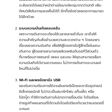
จะสังเกตได้เลยว่าหน้าต่างมีขนาดใหญ่มากกว่าปกติ เพิ่ม
ทัศนวิสัยในการมองเห็นได้ดี อีกทั้งยังช่วยลดอาการเมารถ
ได้อีกด้วย
ระบบความบันเทิงครบครัน
เพราะการเดินทางจะต้องใช้เวลาหลายชั่วโมง เราจึงให้
ความสำคัญกับสิ่งอำนวยความสะดวกต่าง ๆ โดยเฉพาะ
เรื่องของความบันเทิง เพื่อให้ผู้โดยสารไม่รู้สึกเบื่อในขณะ
เดินทาง ผู้โดยสารสามารถเพลิดเพลินกับจอทีวีส่วนตัว
ที่มาพร้อมภาพยนตร์ เพลง และเกม ให้คุณสามารถเลือก
ความบันเทิงได้ตามความชอบ ไม่ว่าการเดินทางจะนานแค่
ไหนก็ไม่น่าเบื่อ
Wi-Fi และพอร์ตชาร์จ USB
รองรับความต้องการใช้งานอินเทอร์เน็ตและชาร์จอุปกรณ์
อิเล็กทรอนิกส์ ไม่ว่าจะเป็นสมาร์ทโฟน แท็บเล็ต หรือ
โน้ตบุ๊ก ทำให้การเดินทางไม่ขาดการเชื่อมต่อ ไถโซเชียล
ถ่ายรูปทำคอนเทนต์ได้ตามใจโดยไม่ต้องกังวลว่าแบตเตอรี่
จะหมด