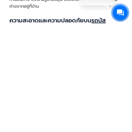
ต่างจากอยู่ที่บ้าน
ความสะอาดและความปลอดภัยบน
รถบัส
พรีเมียม
ความสะอาดและความปลอดภัยบนรถบัสพรีเมียมเป็นสิ่งที่ธนัช
วิชญ์ให้ความสำคัญสูงสุด เพื่อให้ผู้โดยสารมั่นใจได้ในทุกการเดิน
ทาง โดยมีโปรแกรมตรวจเช็ครถและดูแลรักษาที่เข้มงวด ดังนี้
โปรแกรมการซ่อมบำรุงเชิงป้องกัน
รถบัสพรีเมียมของธนัชวิชญ์ได้รับการตรวจเช็คและซ่อม
บำรุงตามระยะอย่างสม่ำเสมอ โดยช่างผู้ชำนาญการที่คอย
ตรวจสอบทุกจุดสำคัญ ทั้งระบบเครื่องยนต์ เบรก ช่วง
ล่าง และระบบไฟฟ้า เพื่อให้แน่ใจว่ารถอยู่ในสภาพที่พร้อม
ใช้งานและปลอดภัยตลอดการเดินทาง
มาตรการทำความสะอาดอย่างละเอียด
ก่อนและหลังการใช้งานในแต่ละเที่ยว รถบัสจะได้รับการ
ทำความสะอาดดูดฝุ่นและฟอกเบาะอย่างละเอียด เพื่อรักษา