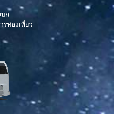
งบก
รท่องเที่ยว