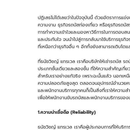
ปฏิเสธไม่ได้เลยว่าในปัจจุบันนี้ ด้วยอัตราการแข่
ความงาม ธุรกิจรถบัสท่องเที่ยว หรือธุรกิจ
รถบัส
การทำความเข้าใจและมองหาวิธีการในการตอบสนองต่
และประทับใจ จนนำไปสู่การกลับมาใช้บริการธุรกิจ
ที่เหนือกว่าธุรกิจอื่น ๆ อีกทั้งยังสามารถเติบโตแ
ที่ธนัชวิชญ์ แทรเวล เราคือบริษัทให้เช่า
รถบัส
รถบั
ประเภทชั้นเดียวและสองชั้น ที่ให้ความสำคัญเกี่ย
สำหรับเราอย่างแท้จริง เพราะฉะนั้นแล้ว นอกเหนื
ความปลอดภัยสูงสุด ตลอดจนอุปกรณ์อำนวยความส
และพนักงานบริการทุกคนก็เป็นสิ่งที่เราให้ความสำค
เพื่อให้พนักงานขับรถบัสและพนักงานบริการของเรา
1.ความน่าเชื่อถือ (Reliability)
ธนัชวิชญ์ แทรเวล เราคือผู้ประกอบการที่ให้บริกา