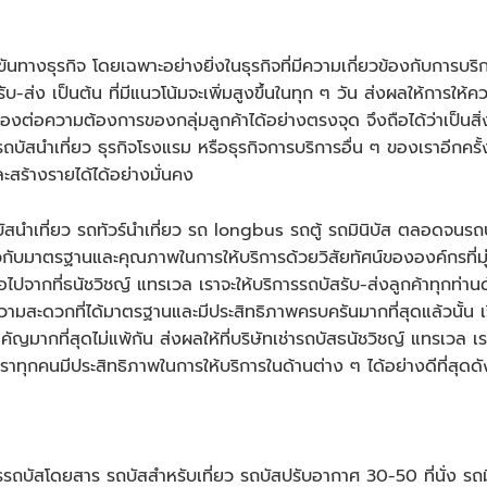
งขันทางธุรกิจ โดยเฉพาะอย่างยิ่งในธุรกิจที่มีความเกี่ยวข้องกับการบริก
รับ-ส่ง เป็นต้น ที่มีแนวโน้มจะเพิ่มสูงขึ้นในทุก ๆ วัน ส่งผลให้กา
อความต้องการของกลุ่มลูกค้าได้อย่างตรงจุด จึงถือได้ว่าเป็นสิ่งส
รถบัส
นำเที่ยว ธุรกิจโรงแรม หรือธุรกิจการบริการอื่น ๆ ของเราอีกครั้ง
ละสร้างรายได้ได้อย่างมั่นคง
สนำเที่ยว รถทัวร์นำเที่ยว รถ longbus รถตู้ รถมินิบัส ตลอดจนรถบ
วกับมาตรฐานและคุณภาพในการให้บริการด้วยวิสัยทัศน์ขององค์กรที่มุ่งเน
อไปจากที่ธนัชวิชญ์ แทรเวล เราจะให้บริการ
รถบัส
รับ-ส่งลูกค้าทุกท่า
ะดวกที่ได้มาตรฐานและมีประสิทธิภาพครบครันมากที่สุดแล้วนั้น 
ัญมากที่สุดไม่แพ้กัน ส่งผลให้ที่บริษัทเช่า
รถบัส
ธนัชวิชญ์ แทรเวล เ
ทุกคนมีประสิทธิภาพในการให้บริการในด้านต่าง ๆ ได้อย่างดีที่สุดดัง
ร
รถบัส
โดยสาร รถบัสสำหรับเที่ยว รถบัสปรับอากาศ 30-50 ที่นั่ง รถม