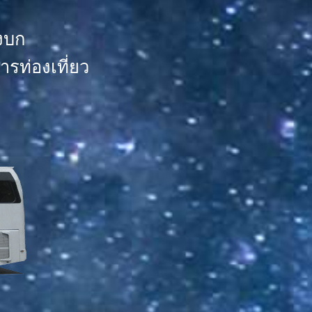
งบก
รท่องเที่ยว