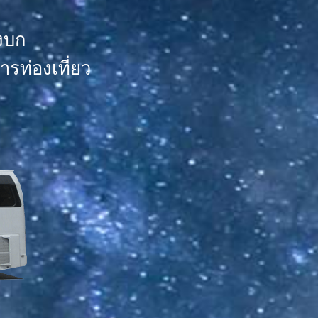
งบก
รท่องเที่ยว