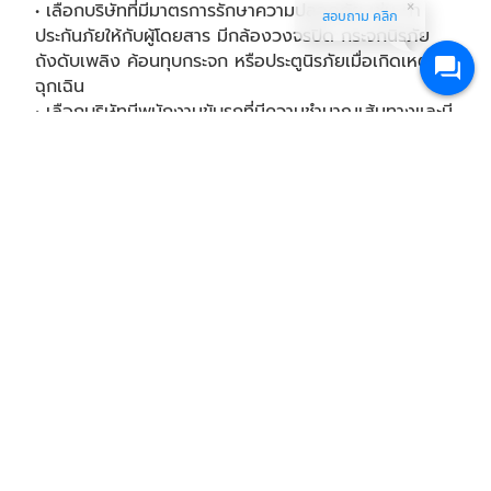
• เลือกบริษัทที่มีมาตรการรักษาความปลอดภัย เช่น ทำ
สอบถาม คลิก
ประกันภัยให้กับผู้โดยสาร มีกล้องวงจรปิด กระจกนิรภัย
ถังดับเพลิง ค้อนทุบกระจก หรือประตูนิรภัยเมื่อเกิดเหตุ
ฉุกเฉิน
• เลือกบริษัทมีพนักงานขับรถที่มีความชำนาญเส้นทางและมี
ประสบการณ์ สามารถใช้ GPS ได้ และจำเป็นจะต้องมีใบ
อนุญาตขับขี่ประเภทที่ 2 3 และ 4
• เลือกบริษัทใช้รถที่มีคุณภาพ โดยรถแต่ละรุ่นจะต้องอยู่ใน
สภาพที่พร้อมใช้งาน อายุรถต้องไม่เกิน 7 ปี ภายในสะอาด
และมีอุปกรณ์อำนวยความสะดวกครบครัน ไม่ว่าจะเป็นที่เก็บ
สัมภาระ เบาะเอนนอน ที่วางพักเท้า เป็นต้น
แต่ถ้าหากใครยังนึกชื่อบริษัทเช่า
รถบัสราคาถูก
ดี ๆ ไม่ได้
เราขอแนะนำธนัชวิชญ์ แทรเวล บริษัทที่ให้บริการเช่ารถตู้
และรถบัสราคาถูกสำหรับการเดินทางท่องเที่ยว เราให้
บริการ
รถบัสราคาถูก
ที่มีประสิทธิภาพและมีความปลอดภัย
สูงเพื่อตอบโจทย์ผู้โดยสารหลากหลายประเภท
ทำไมจึงควรเลือกใช้บริการ
เช่ารถบัส
กับธนัชวิชญ์