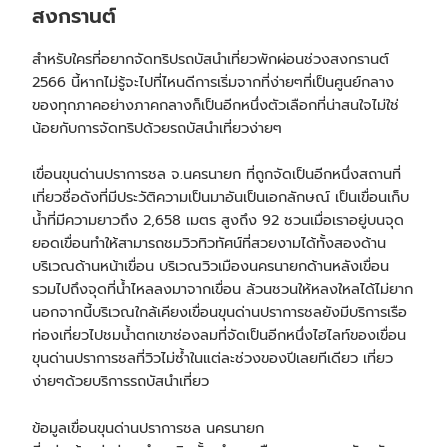
สงกรานต์
สำหรับใครที่อยากจัดทริป
รถบัสนำเที่ยว
พักผ่อนช่วงสงกรานต์
2566 นี้หากไม่รู้จะไปที่ไหนดีการเริ่มจากที่ง่ายๆที่เป็นศูนย์กลาง
ของทุกภาคอย่างภาคกลางก็เป็นอีกหนึ่งตัวเลือกที่น่าสนใจไม่ใช่
น้อยกับการจัดทริปด้วยรถบัสนำเที่ยวง่ายๆ
เขื่อนขุนด่านปราการชล จ.นครนายก ที่ถูกจัดเป็นอีกหนึ่งสถานที่
เที่ยวชื่อดังที่มีประวัติความเป็นมาอันเป็นเอกลักษณ์ เป็นเขื่อนเก็บ
น้ำที่มีความยาวถึง 2,658 เมตร สูงถึง 92 ชวนเมื่อเราอยู่บนจุด
ยอดเขื่อนทำให้สามารถชมวิวทิวทัศน์ที่สวยงามได้ทั้งสองด้าน
บริเวณด้านหน้าเขื่อน บริเวณวิวเมืองนครนายกด้านหลังเขื่อน
รวมไปถึงจุดที่น้ำไหลลงมาจากเขื่อน ล้วนชวนให้หลงใหลได้ไม่ยาก
นอกจากนี้บริเวณใกล้เคียงเขื่อนขุนด่านปราการชลยังมีบริการเรือ
ท่องเที่ยวไปชมน้ำตกเขาช่องลมที่จัดเป็นอีกหนึ่งไฮไลท์ของเขื่อน
ขุนด่านปราการชลที่วิวไม่ซ้ำในแต่ละช่วงของปีเลยทีเดียว เที่ยว
ง่ายๆด้วยบริการ
รถบัสนำเที่ยว
ข้อมูลเขื่อนขุนด่านปราการชล นครนายก