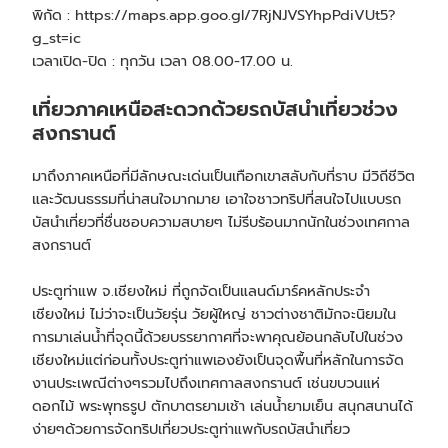
พิกัด :
https://maps.app.goo.gl/7RjNJVSYhpPdiVUt5?
g_st=ic
เวลาเปิด-ปิด : ทุกวัน เวลา 08.00-17.00 น.
เที่ยวภาคเหนือสะดวกด้วย
รถบัสนำเที่ยว
ช่วง
สงกรานต์
มาถึงภาคเหนือที่มีลักษณะเด่นเป็นเทือกเขาสลับกับที่ราบ มีวิถีชีวิต
และวัฒนธรรมที่น่าสนใจมากมาย เอาใจชาวทริปที่สนใจไปแบบ
รถ
บัสนำเที่ยว
ที่ชื่นชอบความสบายๆ ไม่รีบร้อนมากนักในช่วงเทศกาล
สงกรานต์
ประตูท่าแพ จ.เชียงใหม่ ที่ถูกจัดเป็นแลนด์มาร์คหลักประจำ
เชียงใหม่ ไม่ว่าจะเป็นวัยรุ่น วัยผู้ใหญ่ ชาวต่างชาติมักจะนิยมใน
การมาเล่นน้ำที่จุดนี้ด้วยบรรยากาศที่จะพาคุณย้อนกลับไปในช่วง
เชียงใหม่แต่ก่อนทั้งประตูท่าแพเองยังเป็นจุดพื้นที่หลักในการจัด
งานประเพณีต่างๆรวมไปถึงเทศกาลสงกรานต์ เช่นขบวนแห่
ดอกไม้ พระพุทธรูป ตักบาตรยามเช้า เล่นน้ำยามเย็น สนุกสนานได้
ง่ายๆด้วยการจัดทริปเที่ยวประตูท่าแพกับ
รถบัสนำเที่ยว