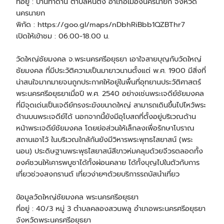
ที่อยู่ : บ้านท่าด่าน ตำบลหินตั้ง อำเภอเมืองนครนายก จังหวัด
นครนายก
พิกัด :
https://goo.gl/maps/nDbhRiBbb1QZBThr7
เปิดให้เข้าชม : 06.00-18.00 น.
วัดใหญ่ชัยมงคล จ.พระนครศรีอยุธยา เอาใจสายบุญกับวัดใหญ่
ชัยมงคล ที่มีประวัติความเป็นมายาวนานตั้งแต่ พ.ศ. 1900 มีสิ่งที่
น่าสนใจมากมายจนถูกประกาศให้อยู่ในพื้นที่อุทยานประวัติศาสตร์
พระนครศรีอยุธยาเมื่อปี พ.ศ. 2540 อย่างเช่นพระเจดีย์ชัยมงคล
ที่มีจุดเด่นเป็นเจดีย์ทรงระฆังขนาดใหญ่ สามารถเดินขึ้นไปไหว้พระ
ด้านบนพระเจดีย์ได้ นอกจากนี้ยังมีอุโบสถที่ตั้งอยู่บริเวณด้าน
หน้าพระเจดีย์ชัยมงคล โดยย่อส่วนให้เล็กลงเพื่อรักษาโบราณ
สถานเอาไว้ ในบริเวณใกล้กันยังมีวิหารพระพุทธไสยาสน์ (พระ
นอน) ประดิษฐานพระพุธไสยาสน์สีขาวห่มคลุมด้วยจีวรตลอดทั้ง
องค์ชวนให้เคารพบูชาได้ทั้งผ่อนคลาย ได้ทั้งบุญไปในตัวกับการ
เที่ยวช่วงสงกรานต์ เที่ยวง่ายๆด้วยบริการ
รถบัสนำเที่ยว
ข้อมูลวัดใหญ่ชัยมงคล พระนครศรีอยุธยา
ที่อยู่ : 40/3 หมู่ 3 ตำบลคลองสวนพลู อำเภอพระนครศรีอยุธยา
จังหวัดพระนครศรีอยุธยา