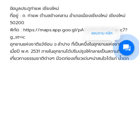
ข้อมูลประตูท่าแพ เชียงใหม่
ที่อยู่ : ถ. ท่าแพ ตำบลช้างคลาน อำเภอเมืองเชียงใหม่ เชียงใหม่
50200
พิกัด :
https://maps.app.goo.gl/pAXeR5HaJDMxRqnc7?
สอบถาม คลิก
g_st=ic
อุทยานแห่งชาติแจ้ซ้อน จ.ลำปาง ที่เป็นหนึ่งในอุทยานแห่งชาติ
เมื่อปี พ.ศ. 2531 ภายในอุทยานได้ปรับปรุงให้กลายเป็นสถานที่ท่อง
เที่ยวทางธรรมชาติต่างๆ มีจุดท่องเที่ยวเด่นๆน่าสนใจได้แก่ น้ำตก
แจ้ซ้อน, น้ำตกแม่มอญ, น้ำตกแม่ขุน, ลานน้ำพุร้อนแจ้ซ้อน
สามารถจัดทริป
รถบัสนำเที่ยว
ไปทำกิจกรรมที่น่าสนใจอย่างเช่นอาบ
น้ำแร่แช่ออนเซ็นจากธรรมชาติ ถ่ายรูปสวยๆ หรือรับประทานไข่น้ำ
พุร้อนแจ้ซ้อนที่เป็นอีกหนึ่งจุดเด่นได้เช่นเดียวกัน
ข้อมูลอุทยานแห่งชาติแจ้ซ้อน ลำปาง
ที่อยู่ : ตำบล แจ้ซ้อน อำเภอ เมืองปาน ลำปาง 52240
พิกัด :
https://maps.app.goo.gl/P4mk6zzquNMGqsuU6?
g_st=ic
เวลาเปิด-ปิด : ทุกวัน เวลา 08:00-18:00 น.