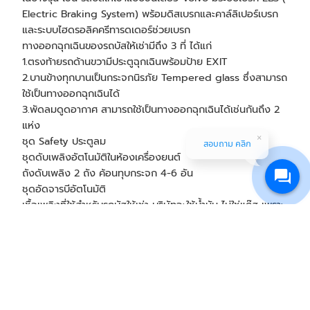
Electric Braking System) พร้อมดิสเบรกและคาล์ลิเปอร์เบรก
และระบบไฮดรอลิคครีทารดเดอร์ช่วยเบรก
ทางออกฉุกเฉินของ
รถบัสให้เช่า
มีถึง 3 ที่ ได้แก่
1.ตรงท้ายรถด้านขวามีประตูฉุกเฉินพร้อมป้าย EXIT
2.บานข้างทุกบานเป็นกระจกนิรภัย Tempered glass ซึ่งสามารถ
ใช้เป็นทางออกฉุกเฉินได้
3.พัดลมดูดอากาศ สามารถใช้เป็นทางออกฉุกเฉินได้เช่นกันถึง 2
แห่ง
ชุด Safety ประตูลม
สอบถาม คลิก
ชุดดับเพลิงอัตโนมัติในห้องเครื่องยนต์
ถังดับเพลิง 2 ถัง ค้อนทุบกระจก 4-6 อัน
ชุดอัดจารบีอัตโนมัติ
เชื้อเพลิงที่ใช้สำหรับ
รถบัสให้เช่า
บริษัทจะใช้น้ำมัน ไม่ใช่แก๊ส เพราะ
ให้ความสำคัญของความปลอดภัยของลูกค้ามากกว่าการลดค่าใช้
จ่าย
แม้กระทั่งยางรถยนต์ที่ใช้ เราก็คัดเลือกมาเป็นอย่างดี เพื่อให้ยึด
เกาะถนนได้ดี
พนักงานขับ
รถบัสให้เช่า
และการปฏิบัติงาน