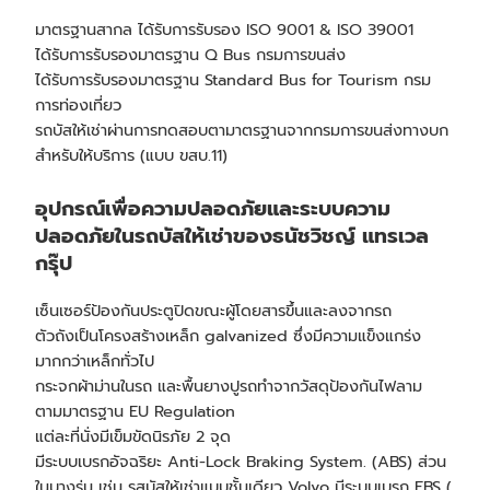
มาตรฐานสากล ได้รับการรับรอง ISO 9001 & ISO 39001
ได้รับการรับรองมาตรฐาน Q Bus กรมการขนส่ง
ได้รับการรับรองมาตรฐาน Standard Bus for Tourism กรม
การท่องเที่ยว
รถบัสให้เช่า
ผ่านการทดสอบตามาตรฐานจากกรมการขนส่งทางบก
สำหรับให้บริการ (แบบ ขสบ.11)
อุปกรณ์เพื่อความปลอดภัยและระบบความ
ปลอดภัยใน
รถบัสให้เช่า
ของธนัชวิชญ์ แทรเวล
กรุ๊ป
เซ็นเซอร์ป้องกันประตูปิดขณะผู้โดยสารขึ้นและลงจากรถ
ตัวถังเป็นโครงสร้างเหล็ก galvanized ซึ่งมีความแข็งแกร่ง
มากกว่าเหล็กทั่วไป
กระจกผ้าม่านในรถ และพื้นยางปูรถทำจากวัสดุป้องกันไฟลาม
ตามมาตรฐาน EU Regulation
แต่ละที่นั่งมีเข็มขัดนิรภัย 2 จุด
มีระบบเบรกอัจฉริยะ Anti-Lock Braking System. (ABS) ส่วน
ในบางรุ่น เช่น รสบัสให้เช่าแบบชั้นเดียว Volvo มีระบบเบรก EBS (