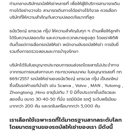
ท่ามกลางบริษัท
รถบัสให้เช่า
หลายที่ เพื่อให้ผู้ใช้บริการสามารถเดิน
ทางได้อย่างวางใจ สามารถเดินทางได้อย่างไร้กังวล ควรเลือก
บริษัทที่ให้ความสำคัญกับความปลอดภัยมากที่สุด
ธนัชวิชญ์ แทรเวล กรุ๊ป ให้ความสำคัญในทุก ๆ ด้านเพื่อให้ลูกค้า
ได้รับความปลอดภัย และความสะดวกสบายสูงสุด โดยเราพิถิพิ
ถันตั้งแต่การเลือกรถบัสให้เช่า พนักงานขับ
รถบัสให้เช่า
การขับขี่
รวมถึงการตรวจสอบและการบำรุงรักษา
บริษัทได้รับใบอนุญาตประกอบการขนส่งรถโดยสารไม่ประจำทาง
จากกรมการขนส่งทางบก กระทรวงคมนาคม ใบอนุญาตเลขที่ กท.
669/2557
รถบัสให้เช่า
ของธนัชวิชญ์ แทรเวล กรุ๊ป เป็นรถใหม่
ซึ่งเป็นรถห้างแท้นำเข้า เช่น Scania , Volvo , MAN , Yutomg ,
Zhongtong ,Hino อายุไม่เกิน 7 ปี มีทั้งประเภทชั้นเดียวและ
สองชั้น ขนาด 30-40-50 ที่นั่ง รถมินิบัส รถตู้ ระดับพรีเมียม
มากกว่า 200 คัน และรถในเครือมากกว่า 5,000 คัน
เราเลือกใช้เฉพาะรถที่ได้มาตรฐานสากลระดับโลก
โดยมาตรฐานของ
รถบัสให้เช่า
ของเรา มีดังนี้